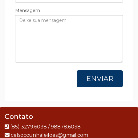
Mensagem
ENVIAR
Contato
(85) 3279.6038 / 98878.6038
celsoccunhaleiloes@gmail.com