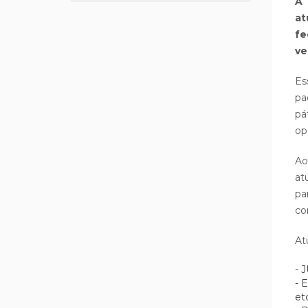
A 
at
fe
ve
Es
pa
pá
op
Ao
at
pa
co
At
- 
- 
etc