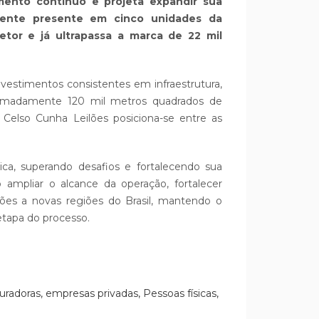
imento contínuo e projeta expandir sua
lmente presente em cinco unidades da
tor e já ultrapassa a marca de 22 mil
vestimentos consistentes em infraestrutura,
ximadamente 120 mil metros quadrados de
 Celso Cunha Leilões posiciona-se entre as
ica, superando desafios e fortalecendo sua
ampliar o alcance da operação, fortalecer
ilões a novas regiões do Brasil, mantendo o
etapa do processo.
radoras, empresas privadas, Pessoas físicas,