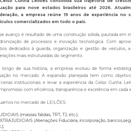
Celso Cunha Leilões consolida sua trajetória de cresc
uação para nove estados brasileiros até 2026. Atua
deração, a empresa reúne 19 anos de experiência no se
ículos comercializados em todo o país.
se avanço é resultado de uma construção sólida, pautada em in
dronização de processos e inovação tecnológica. Com apro
tios dedicados à guarda, organização e gestão de veículos, a
erações mais estruturadas do segmento.
 longo de sua história, a empresa evoluiu de forma estratég
uação no mercado. A expansão planejada tem como objetivo 
rcerias institucionais e levar a experiência da Celso Cunha Le
mpromisso com eficiência, transparência e excelência em cada 
uamos no mercado de LEILÕES:
JUDICIAIS (massas falidas, TRT, TJ, etc.);
EXTRAJUDICIAIS (Alienações Fiduciária, incorporação, bancos,segu
.);