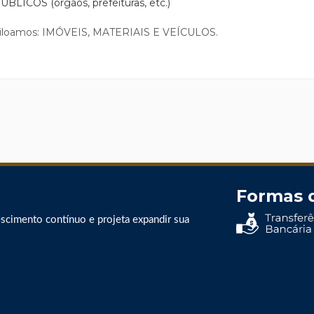
PÚBLICOS (órgãos, prefeituras, etc.)
iloamos: IMÓVEIS, MATERIAIS E VEÍCULOS.
Formas 
escimento contínuo e projeta expandir sua